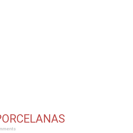
PORCELANAS
mments