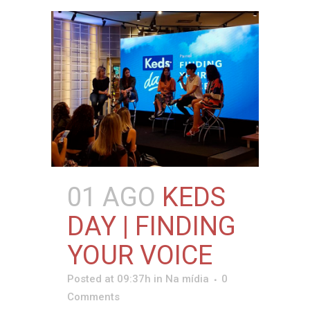
01 AGO
KEDS
DAY | FINDING
YOUR VOICE
Posted at 09:37h
in
Na mídia
0
Comments