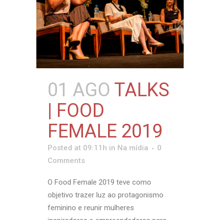
01 AGO
TALKS
| FOOD
FEMALE 2019
Posted at 09:11h
in
Na mídia
0
Comments
O Food Female 2019 teve como
objetivo trazer luz ao protagonismo
feminino e reunir mulheres