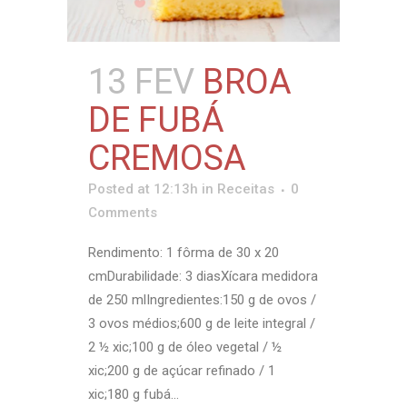
13 FEV
BROA
DE FUBÁ
CREMOSA
Posted at 12:13h
in
Receitas
0
Comments
Rendimento: 1 fôrma de 30 x 20
cmDurabilidade: 3 diasXícara medidora
de 250 mlIngredientes:150 g de ovos /
3 ovos médios;600 g de leite integral /
2 ½ xic;100 g de óleo vegetal / ½
xic;200 g de açúcar refinado / 1
xic;180 g fubá...