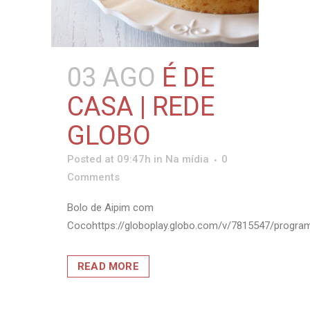
03 AGO
É DE
CASA | REDE
GLOBO
Posted at 09:47h
in
Na mídia
0
Comments
Bolo de Aipim com
Cocohttps://globoplay.globo.com/v/7815547/programa
READ MORE