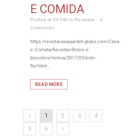
E COMIDA
Posted at 09:04h
in
Na mídia
0
Comments
https://revistacasaejardim.globo.com/Casa-
e-Comida/Receitas/Bolos-e-
biscoitos/noticia/2017/03/bolo-
flor.html ...
READ MORE
1
2
3
4
5
6