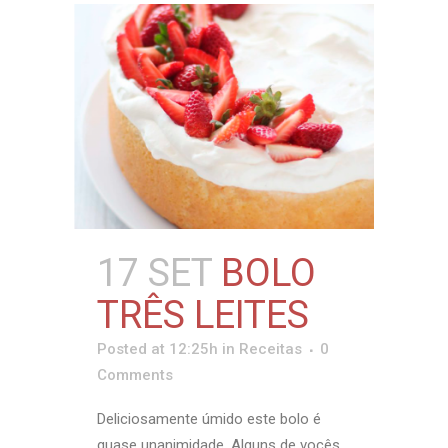
17 SET
BOLO
TRÊS LEITES
Posted at 12:25h
in
Receitas
0
Comments
Deliciosamente úmido este bolo é
quase unanimidade. Alguns de vocês