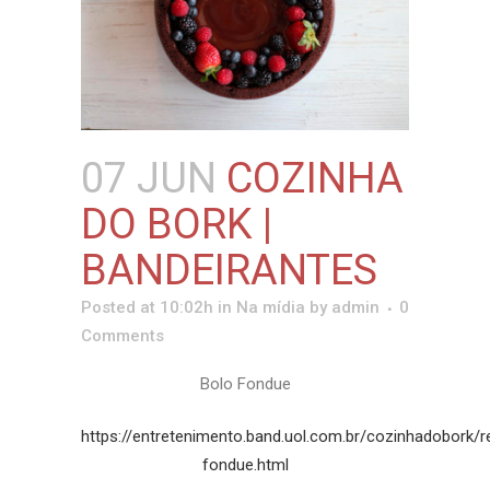
07 JUN
COZINHA
DO BORK |
BANDEIRANTES
Posted at 10:02h
in
Na mídia
by
admin
0
Comments
Bolo Fondue
https://entretenimento.band.uol.com.br/cozinhadobork/r
fondue.html