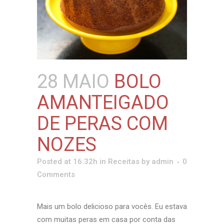
28 MAIO
BOLO
AMANTEIGADO
DE PERAS COM
NOZES
Posted at 16:32h
in
Receitas
by
admin
0
Comments
Mais um bolo delicioso para vocês. Eu estava
com muitas peras em casa por conta das