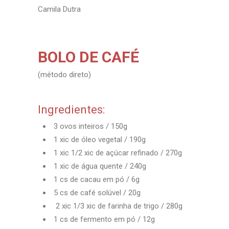
Camila Dutra
BOLO DE CAFÉ
(método direto)
Ingredientes:
3 ovos inteiros / 150g
1 xic de óleo vegetal / 190g
1 xic 1/2 xic de açúcar refinado / 270g
1 xic de água quente / 240g
1 cs de cacau em pó / 6g
5 cs de café solúvel / 20g
2 xic 1/3 xic de farinha de trigo / 280g
1 cs de fermento em pó / 12g